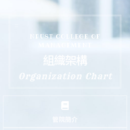
:::
NPUST COLLEGE OF
MANAGEMENT
組織架構
Organization Chart
管院簡介