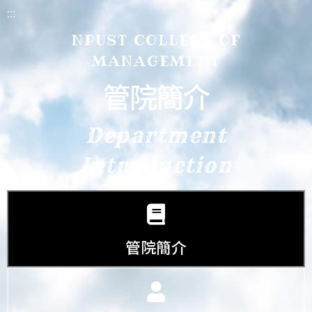
:::
NPUST COLLEGE OF
MANAGEMENT
管院簡介
Department
Introduction
管院簡介